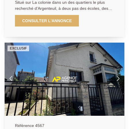
Situé sur La colonie dans un des quartiers le plus
recherché d'Argenteuil, à deux pas des écoles, des
commerces et de la gare du centre-ville, venez
découvrir ce pavillon meulière offrant environ 125 m²
CONSULTER L'ANNONCE
habitables, édifié sur un agréable terrain de 365 m². Il
se compose d'une entrée avec placard, d'une cuisine
indépendante, d'un double séjour de 34 m², d'une
chambre et d'un WC séparé avec lave-mains. À
EXCLUSIF
l'étage, un palier dessert trois belles chambres ainsi
qu'une salle de bains complète avec baignoire,
douche et WC. Pour votre confort, la propriété
dispose également d'un garage indépendant, d'un
sous-sol total, dont une partie en rez-de-jardin, ainsi
que d'une spacieuse dépendance d'environ 70 m² :
un véritable atout pour créer un atelier, un espace
professionnel ou tout autre projet d'aménagement. Un
bien rare sur le secteur, alliant charme et fort potentiel
d'évolution. Une opportunité à ne pas manquer !!! AP :
01.34.34.12.12
Référence 4567