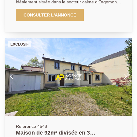
idéalement située dans le secteur calme d'Orgemont
à Argenteuil, à proximité de nombreux commerces
d'espaces verts et d'établissements scolaires . D'une
CONSULTER L'ANNONCE
surface de 54 m², elle comprend 3 pièces dont 2
chambres de plein pied, un séjour lumineux exposé
Est-Ouest, une salle d'eau, un WC séparé, ainsi
qu'une véranda de 13m². Le terrain de 198 m² offre
EXCLUSIF
un extérieur agréable, avec une terrasse et un
stationnement extérieur pouvant accueillir 2 véhicules
Pour plus d'information n'hésitez pas à nous contacter
!!! AP:0134341212
Référence 4548
Maison de 92m² divisée en 3