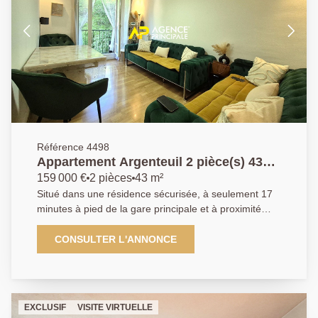
Référence 4498
Appartement Argenteuil 2 pièce(s) 43
m2
159 000 €
2 pièces
43 m²
Situé dans une résidence sécurisée, à seulement 17
minutes à pied de la gare principale et à proximité
immédiate de l'accès à l'A15, ce bel appartement de 2
pièces entièrement rénové se compose d'une entrée,
CONSULTER L'ANNONCE
d'une cuisine équipée et d'un séjour lumineux ouvrant
sur un balcon sans vis-à-vis. Il comprend également
une chambre spacieuse, une salle de bains et de
nombreux rangements, dont un grand placard
EXCLUSIF
VISITE VIRTUELLE
aménagé en dressing. Une cave ainsi qu'une place de