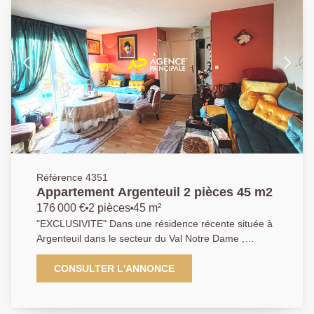
parking privative complètent ce bien. Idéal pour une
première acquisition ou un investissement locatif ! AP:
01.34.34.12.12
Référence 4351
Appartement Argenteuil 2 pièces 45 m2
176 000 €
2 pièces
45 m²
"EXCLUSIVITE" Dans une résidence récente située à
Argenteuil dans le secteur du Val Notre Dame ,
l'Agence Principale d'Argenteuil vous propose à la
vente ce charmant 2 pièces comprenant : une entrée,
CONSULTER L'ANNONCE
un salon lumineux donnant sur un balcon sans vis a
vis , une cuisine parfaitement équipée , une chambre ,
une salle d'eau et un WC indépendant. Une place de