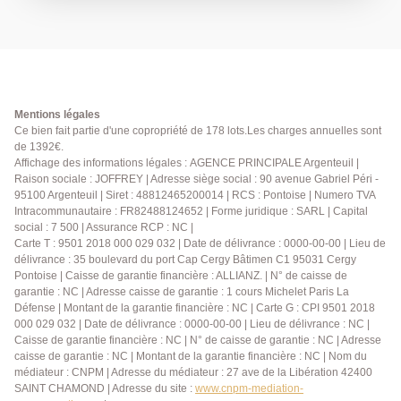
parking en sous-sol et une cave viennent compléter
ce bien . Vous pourrez trouver à proximité tous les
commerces ainsi qu'une facilité a rejoindre les grands
axes Un bien rare sur le secteur ! AP:0134341212
Mentions légales
Ce bien fait partie d'une copropriété de 178 lots.Les charges annuelles sont
de 1392€.
Affichage des informations légales : AGENCE PRINCIPALE Argenteuil |
Raison sociale : JOFFREY | Adresse siège social : 90 avenue Gabriel Péri -
95100 Argenteuil | Siret : 48812465200014 | RCS : Pontoise | Numero TVA
Intracommunautaire : FR82488124652 | Forme juridique : SARL | Capital
social : 7 500 | Assurance RCP : NC |
Carte T : 9501 2018 000 029 032 | Date de délivrance : 0000-00-00 | Lieu de
délivrance : 35 boulevard du port Cap Cergy Bâtimen C1 95031 Cergy
Pontoise | Caisse de garantie financière : ALLIANZ. | N° de caisse de
garantie : NC | Adresse caisse de garantie : 1 cours Michelet Paris La
Défense | Montant de la garantie financière : NC | Carte G : CPI 9501 2018
000 029 032 | Date de délivrance : 0000-00-00 | Lieu de délivrance : NC |
Caisse de garantie financière : NC | N° de caisse de garantie : NC | Adresse
caisse de garantie : NC | Montant de la garantie financière : NC | Nom du
médiateur : CNPM | Adresse du médiateur : 27 ave de la Libération 42400
SAINT CHAMOND | Adresse du site :
www.cnpm-mediation-