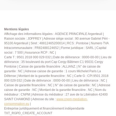
au sol sur un terrain de 90 m². Au rez-de-chaussée,
vous découvrirez un séjour convivial, une cuisine
fonctionnelle ainsi qu'un WC indépendant. Le premier
étage accueille deux chambres et une salle de bains
avec WC. Au dernier niveau, une troisième chambre
complète l'ensemble. Une agréable terrasse
Mentions légales
permettra de profiter des beaux jours et un sous-sol
Affichage des informations légales : AGENCE PRINCIPALE Argenteuil |
Raison sociale : JOFFREY | Adresse siège social : 90 avenue Gabriel Péri -
total vient compléter ce bien et offre de nombreuses
95100 Argenteuil | Siret : 48812465200014 | RCS : Pontoise | Numero TVA
possibilités de rangement. Une maison pleine de
Intracommunautaire : FR82488124652 | Forme juridique : SARL | Capital
charme avec un emplacement privilégié en centre-
social : 7 500 | Assurance RCP : NC |
ville, n'hésitez pas et contactez-nous pour toute
Carte T : 9501 2018 000 029 032 | Date de délivrance : 0000-00-00 | Lieu de
information complémentaire ou pour organiser une
délivrance : 35 boulevard du port Cap Cergy Bâtimen C1 95031 Cergy
visite !!! AP:0134341212
Pontoise | Caisse de garantie financière : ALLIANZ. | N° de caisse de
garantie : NC | Adresse caisse de garantie : 1 cours Michelet Paris La
Défense | Montant de la garantie financière : NC | Carte G : CPI 9501 2018
000 029 032 | Date de délivrance : 0000-00-00 | Lieu de délivrance : NC |
Caisse de garantie financière : NC | N° de caisse de garantie : NC | Adresse
caisse de garantie : NC | Montant de la garantie financière : NC | Nom du
médiateur : CNPM | Adresse du médiateur : 27 ave de la Libération 42400
SAINT CHAMOND | Adresse du site :
www.cnpm-mediation-
consommation.eu
|
Entreprise juridiquement et financièrement indépendante
TXT_RGPD_CREATE_ACCOUNT