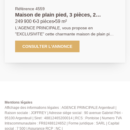
Référence 4559
Maison de plain pied, 3 pièces, 2
chambres sur le marché des coteaux
249 900 €
3 pièces
59 m²
d'Argenteuil
L'AGENCE PRINCIPALE, vous propose en
"EXCLUSIVITE" cette charmante maison de plain pied
entièrement remise au gout du jour (chaudière, salle
d'eau, cuisine, peinture,...) située sur le secteur
CONSULTER L'ANNONCE
privilégié du marché des coteaux, proche commerces,
écoles et transport. A l'abri des regards indiscrets
vous pourrez profitez d'un bel extérieur sans vis à vis!
Elle vous offre un bel espace dinatoire donnant sur
une cuisine équipée, un séjour donnant sur terrasse,
2 chambres, un WC indépendant et une salle d'eau.
Si vous recherchez une maison de qualité, bien
située, au calme, alors elle est faite pour vous !
CONTACTEZ NOUS AU 01.34.34.12.12
Mentions légales
Affichage des informations légales : AGENCE PRINCIPALE Argenteuil |
Raison sociale : JOFFREY | Adresse siège social : 90 avenue Gabriel Péri -
95100 Argenteuil | Siret : 48812465200014 | RCS : Pontoise | Numero TVA
Intracommunautaire : FR82488124652 | Forme juridique : SARL | Capital
social : 7 500 | Assurance RCP : NC |