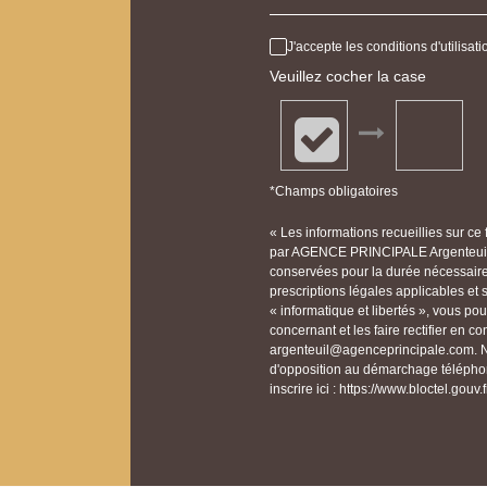
J'accepte les conditions d'utilisa
Veuillez cocher la case
*Champs obligatoires
« Les informations recueillies sur ce
par AGENCE PRINCIPALE Argenteuil p
conservées pour la durée nécessaire à
prescriptions légales applicables et
« informatique et libertés », vous p
concernant et les faire rectifier e
argenteuil@agenceprincipale.com. No
d'opposition au démarchage téléphon
inscrire ici : https://www.bloctel.gouv.f