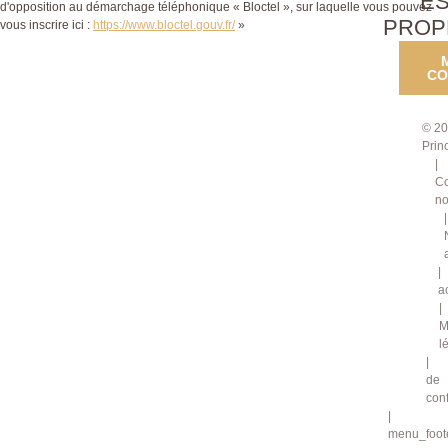
E
d'opposition au démarchage téléphonique « Bloctel », sur laquelle vous pouvez
PROP
vous inscrire ici :
https://www.bloctel.gouv.fr/
»
CO
© 20
Prin
Co
no
a
M
l
de
conf
menu_foote