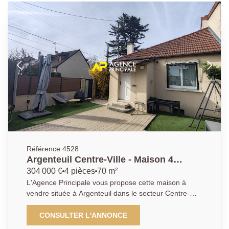
Référence 4528
Argenteuil Centre-Ville - Maison 4
pièces, 3 chambres
304 000 €
4 pièces
70 m²
L'Agence Principale vous propose cette maison à
vendre située à Argenteuil dans le secteur Centre-
ville, à proximité de plusieurs écoles, et des
commerces. Avec une surface habitable de 63m² et
CONSULTER L'ANNONCE
70 m² au sol , cette maison dispose de 4 pièces, dont