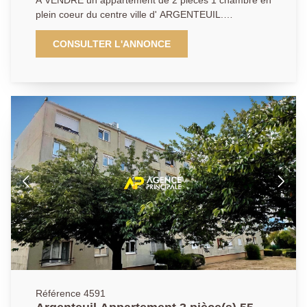
À VENDRE un appartement de 2 pièces 1 chambre en
plein coeur du centre ville d' ARGENTEUIL.
Idéalement situé à seulement 2 minutes à pieds de la
gare du centre ville, découvrez ce charmant
CONSULTER L'ANNONCE
appartement de 2 pièces comprenant : Un séjour, une
chambre, une cuisine, une salle d'eau. Une cave vient
compléter ce bien . Situé dans une petite copropriété
bien entretenue à faibles charges, cet appartement
représente une opportunité rare sur le secteur. Parfait
pour un investisseur ou un premier achat.
Emplacement recherché, à proximité immédiate des
commerces, transports et toutes commodités.
N'hésitez pas et contactez nous pour visiter !!!
AP:0134341212
Référence 4591